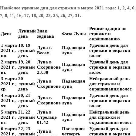
Наиболее удачные дни для стрижки в марте 2021 года: 1, 2, 4, 6,
7, 8, 11, 16, 17, 18, 20, 23, 25, 26, 27, 31.
Рекомендации по
Лунный
Знак
Дата
Фаза Луны
стрижке и
день
зодиака
окрашиванию
1 марта
18, 19
Удачный день для
Луна в
Падающая
2021 г.,
лунный
стрижки и окраски
Весах
луна
пн.
день
волос
2 марта
19, 20
Луна в
Удачный день для
Падающая
2021 г.,
лунный
Скорпионе
стрижки и окраски
луна
вт.
день
23:38
волос
3 марта
20
Нейтральный день
Луна в
Падающая
2021 г.,
лунный
для стрижки и
Скорпионе
луна
ср.
день
окрашивания волос
4 марта
20, 21
Удачный день для
Луна в
Падающая
2021 г.,
лунный
стрижки и окраски
Скорпионе
луна
чт.
день
волос
5 марта
21, 22
Луна в
Нейтральный день
Падающая
2021 г.,
лунный
Стрельце
для стрижки и
луна
пт.
день
01:42
окрашивания волос
6 марта
22, 23
Последняя
Удачный день для
Луна в
2021 г.,
лунный
четверть
стрижки и окраски