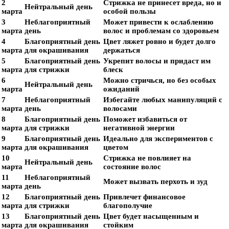
2
Стрижка не принесет вреда, но и
Нейтральный день
марта
особой пользы
3
Неблагоприятный
Может привести к ослаблению
марта
день
волос и проблемам со здоровьем
4
Благоприятный день
Цвет ляжет ровно и будет долго
марта
для окрашивания
держаться
5
Благоприятный день
Укрепит волосы и придаст им
марта
для стрижки
блеск
6
Можно стричься, но без особых
Нейтральный день
марта
ожиданий
7
Неблагоприятный
Избегайте любых манипуляций с
марта
день
волосами
8
Благоприятный день
Поможет избавиться от
марта
для стрижки
негативной энергии
9
Благоприятный день
Идеально для экспериментов с
марта
для окрашивания
цветом
10
Стрижка не повлияет на
Нейтральный день
марта
состояние волос
11
Неблагоприятный
Может вызвать перхоть и зуд
марта
день
12
Благоприятный день
Привлечет финансовое
марта
для стрижки
благополучие
13
Благоприятный день
Цвет будет насыщенным и
марта
для окрашивания
стойким