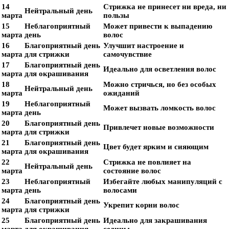
14
Стрижка не принесет ни вреда, ни
Нейтральный день
марта
пользы
15
Неблагоприятный
Может привести к выпадению
марта
день
волос
16
Благоприятный день
Улучшит настроение и
марта
для стрижки
самочувствие
17
Благоприятный день
Идеально для осветления волос
марта
для окрашивания
18
Можно стричься, но без особых
Нейтральный день
марта
ожиданий
19
Неблагоприятный
Может вызвать ломкость волос
марта
день
20
Благоприятный день
Привлечет новые возможности
марта
для стрижки
21
Благоприятный день
Цвет будет ярким и сияющим
марта
для окрашивания
22
Стрижка не повлияет на
Нейтральный день
марта
состояние волос
23
Неблагоприятный
Избегайте любых манипуляций с
марта
день
волосами
24
Благоприятный день
Укрепит корни волос
марта
для стрижки
25
Благоприятный день
Идеально для закрашивания