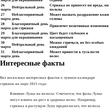
марта
для окрашивания
седины
26
Стрижка не принесет ни вреда, ни
Нейтральный день
марта
пользы
27
Неблагоприятный
Может вызвать раздражение кожи
марта
день
головы
28
Благоприятный день
Привлечет позитивные изменения
марта
для стрижки
29
Благоприятный день
Цвет будет глубоким и
марта
для окрашивания
насыщенным
30
Можно стричься, но без особых
Нейтральный день
марта
ожиданий
31
Неблагоприятный
Может привести к тусклости
марта
день
волос
Интересные факты
Вот несколько интересных фактов о лунном календаре
стрижек на март 2021 года:
Влияние Луны на волосы
: Считается, что фазы Луны
могут влиять на рост и здоровье волос. Например,
стрижка в растущую Луну предполагает, что волосы