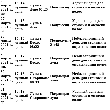
26
13, 14
Удачный день для
марта
Луна в
лунный
Полумесяц
стрижки и окраски
2021 г.,
Деве 06:25
день
волос
пт.
27
14, 15
Удачный день для
марта
Луна в
лунный
Полумесяц
стрижки и окраски
2021 г.,
Деве
день
волос
сб.
28
15, 16
Луна в
Неблагоприятный
марта
Полнолуние
лунный
Весах
день для стрижки и
2021 г.,
21:48
день
08:22
окрашивания волос
вс.
29
16, 17
Неблагоприятный
марта
Луна в
Падающая
лунный
день для стрижки и
2021 г.,
Весах
луна
день
окрашивания волос
пн.
30
17, 18
Луна в
Неблагоприятный
марта
Падающая
лунный
Скорпионе
день для стрижки и
2021 г.,
луна
день
08:33
окрашивания волос
вт.
31
18, 19
Удачный день для
марта
Луна в
Падающая
лунный
стрижки и окраски
2021 г.,
Скорпионе
луна
день
волос
ср.