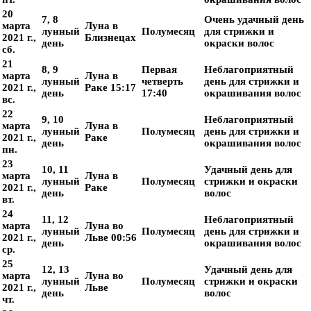
20
7, 8
Очень удачный день
марта
Луна в
лунный
Полумесяц
для стрижки и
2021 г.,
Близнецах
день
окраски волос
сб.
21
8, 9
Первая
Неблагоприятный
марта
Луна в
лунный
четверть
день для стрижки и
2021 г.,
Раке 15:17
день
17:40
окрашивания волос
вс.
22
9, 10
Неблагоприятный
марта
Луна в
лунный
Полумесяц
день для стрижки и
2021 г.,
Раке
день
окрашивания волос
пн.
23
10, 11
Удачный день для
марта
Луна в
лунный
Полумесяц
стрижки и окраски
2021 г.,
Раке
день
волос
вт.
24
11, 12
Неблагоприятный
марта
Луна во
лунный
Полумесяц
день для стрижки и
2021 г.,
Льве 00:56
день
окрашивания волос
ср.
25
12, 13
Удачный день для
марта
Луна во
лунный
Полумесяц
стрижки и окраски
2021 г.,
Льве
день
волос
чт.