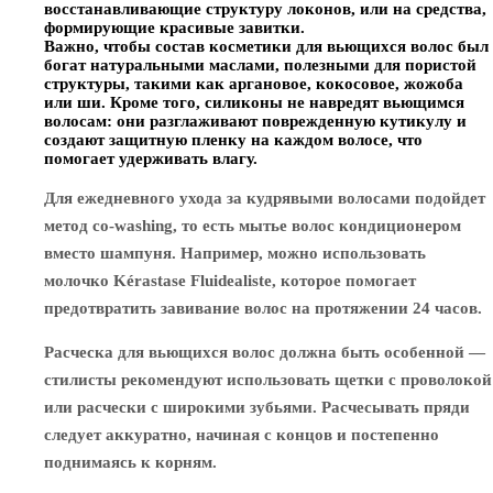
восстанавливающие структуру локонов, или на средства,
формирующие красивые завитки.
Важно, чтобы состав косметики для вьющихся волос был
богат натуральными маслами, полезными для пористой
структуры, такими как аргановое, кокосовое, жожоба
или ши. Кроме того, силиконы не навредят вьющимся
волосам: они разглаживают поврежденную кутикулу и
создают защитную пленку на каждом волосе, что
помогает удерживать влагу.
Для ежедневного ухода за кудрявыми волосами подойдет
метод co-washing, то есть мытье волос кондиционером
вместо шампуня. Например, можно использовать
молочко Kérastase Fluidealiste, которое помогает
предотвратить завивание волос на протяжении 24 часов.
Расческа для вьющихся волос должна быть особенной —
стилисты рекомендуют использовать щетки с проволокой
или расчески с широкими зубьями. Расчесывать пряди
следует аккуратно, начиная с концов и постепенно
поднимаясь к корням.