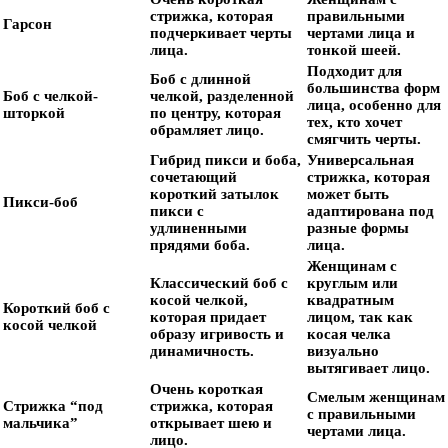
стрижка, которая
правильными
Гарсон
подчеркивает черты
чертами лица и
лица.
тонкой шеей.
Подходит для
Боб с длинной
большинства форм
Боб с челкой-
челкой, разделенной
лица, особенно для
шторкой
по центру, которая
тех, кто хочет
обрамляет лицо.
смягчить черты.
Гибрид пикси и боба,
Универсальная
сочетающий
стрижка, которая
короткий затылок
может быть
Пикси-боб
пикси с
адаптирована под
удлиненными
разные формы
прядями боба.
лица.
Женщинам с
Классический боб с
круглым или
косой челкой,
квадратным
Короткий боб с
которая придает
лицом, так как
косой челкой
образу игривость и
косая челка
динамичность.
визуально
вытягивает лицо.
Очень короткая
Смелым женщинам
Стрижка “под
стрижка, которая
с правильными
мальчика”
открывает шею и
чертами лица.
лицо.