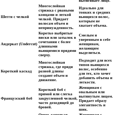
вытягивает лицо.
Многослойная
Идеально для
стрижка с рваными
тонких и средних
концами и легкой
Шегги с челкой
вьющихся волос,
челкой. Придает
которым не
волосам объем и
хватает объема.
непринужденность.
Коротко выбритые
Смелым и
виски или затылок в
уверенным в себе
сочетании с более
Андеркат (Undercut)
женщинам,
длинными
желающим
вьющимися прядями
выделиться.
сверху.
Подходит для всех
Многослойная
типов вьющихся
стрижка, где пряди
волос, особенно
Короткий каскад
разной длины
для тех, кто хочет
создают объем и
добавить объема и
движение.
легкости.
Женщинам с
Короткий боб с
овальным или
прямой или слегка
вытянутым лицом.
Французский боб
закругленной челкой,
Придает образу
часто доходящей до
элегантность и
бровей.
шик.
Очень короткая
Женщинам с