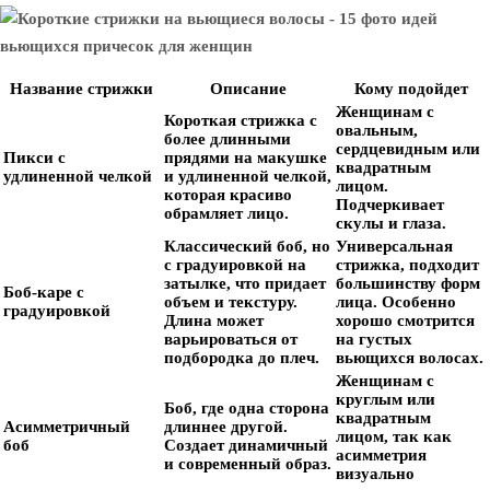
Название стрижки
Описание
Кому подойдет
Женщинам с
Короткая стрижка с
овальным,
более длинными
сердцевидным или
Пикси с
прядями на макушке
квадратным
удлиненной челкой
и удлиненной челкой,
лицом.
которая красиво
Подчеркивает
обрамляет лицо.
скулы и глаза.
Классический боб, но
Универсальная
с градуировкой на
стрижка, подходит
затылке, что придает
большинству форм
Боб-каре с
объем и текстуру.
лица. Особенно
градуировкой
Длина может
хорошо смотрится
варьироваться от
на густых
подбородка до плеч.
вьющихся волосах.
Женщинам с
круглым или
Боб, где одна сторона
квадратным
Асимметричный
длиннее другой.
лицом, так как
боб
Создает динамичный
асимметрия
и современный образ.
визуально