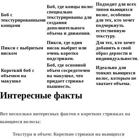
Подходит для всех
Боб, где концы волос
типов вьющихся
специально
Боб с
волос, особенно
текстурированы для
текстурированными
для тех, кто хочет
создания
концами
подчеркнуть
дополнительного
естественную
объема и движения.
текстуру.
Пикси, где один
Для тех, кто хочет
Пикси с выбритым
висок выбрит или
добавить в свой
виском
очень коротко
образ дерзости и
подстрижен.
индивидуальности.
Боб, где основной
Идеально для
Короткий боб с
объем сосредоточен
тонких вьющихся
объемом на
на макушке, что
волос, которым не
макушке
придает стрижке
хватает объема.
пышность.
Интересные факты
Вот несколько интересных фактов о коротких стрижках на
вьющиеся волосы:
Текстура и объем
: Короткие стрижки на вьющихся