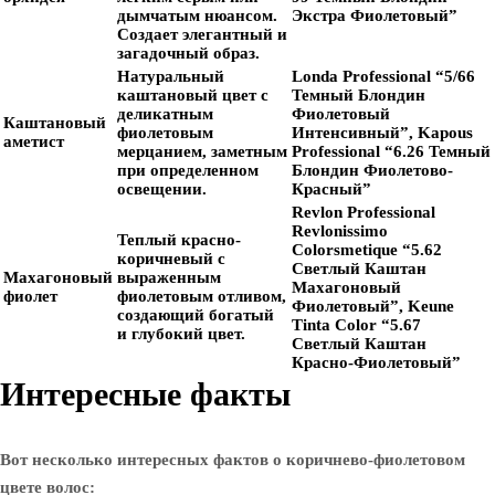
дымчатым нюансом.
Экстра Фиолетовый”
Создает элегантный и
загадочный образ.
Натуральный
Londa Professional “5/66
каштановый цвет с
Темный Блондин
деликатным
Фиолетовый
Каштановый
фиолетовым
Интенсивный”, Kapous
аметист
мерцанием, заметным
Professional “6.26 Темный
при определенном
Блондин Фиолетово-
освещении.
Красный”
Revlon Professional
Revlonissimo
Теплый красно-
Colorsmetique “5.62
коричневый с
Светлый Каштан
Махагоновый
выраженным
Махагоновый
фиолет
фиолетовым отливом,
Фиолетовый”, Keune
создающий богатый
Tinta Color “5.67
и глубокий цвет.
Светлый Каштан
Красно-Фиолетовый”
Интересные факты
Вот несколько интересных фактов о коричнево-фиолетовом
цвете волос: