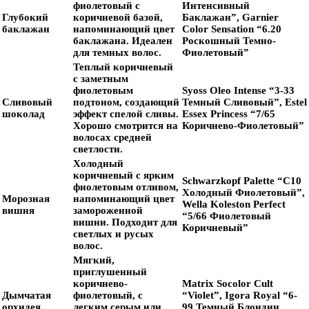
фиолетовый с
Интенсивный
Глубокий
коричневой базой,
Баклажан”, Garnier
баклажан
напоминающий цвет
Color Sensation “6.20
баклажана. Идеален
Роскошный Темно-
для темных волос.
Фиолетовый”
Теплый коричневый
с заметным
фиолетовым
Syoss Oleo Intense “3-33
Сливовый
подтоном, создающий
Темный Сливовый”, Estel
шоколад
эффект спелой сливы.
Essex Princess “7/65
Хорошо смотрится на
Коричнево-Фиолетовый”
волосах средней
светлости.
Холодный
коричневый с ярким
Schwarzkopf Palette “C10
фиолетовым отливом,
Холодный Фиолетовый”,
Морозная
напоминающий цвет
Wella Koleston Perfect
вишня
замороженной
“5/66 Фиолетовый
вишни. Подходит для
Коричневый”
светлых и русых
волос.
Мягкий,
приглушенный
коричнево-
Matrix Socolor Cult
Дымчатая
фиолетовый, с
“Violet”, Igora Royal “6-
орхидея
легким серым или
99 Темный Блондин