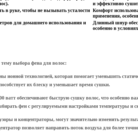
ос).
и эффективно сушит
ть в руке, чтобы не вызывать усталости
Комфорт использова
применения, особен
метров для домашнего использования и
Длинный шнур обесп
особенно в условиях
 тему выбора фена для волос:
ы ионной технологией, которая помогает уменьшить статиче
пособствует их блеску и уменьшает время сушки.
000 ватт обеспечивают быструю сушку волос, что особенно 
бирать фен с регулируемыми настройками температуры и ск
фузоры и концентраторы, могут значительно изменить результ
ентратор позволяет направить поток воздуха для более точн