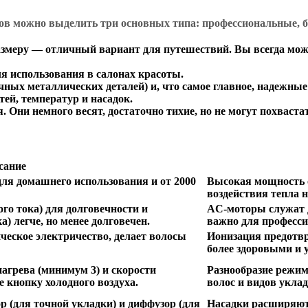
енов можно выделить три основных типа: профессиональные,
еру — отличный вариант для путешествий. Вы всегда можете в
я использования в салонах красоты.
очных металлических деталей) и, что самое главное, надежн
ей, температур и насадок.
 Они немного весят, достаточно тихие, но не могут похвас
сание
ля домашнего использования и от 2000
Высокая мощность о
воздействия тепла 
го тока) для долговечности и
AC-моторы служат 
) легче, но менее долговечен.
важно для професси
ческое электричество, делает волосы
Ионизация предотвр
более здоровыми и
агрева (минимум 3) и скорости
Разнообразие режим
е кнопку холодного воздуха.
волос и видов уклад
 (для точной укладки) и диффузор (для
Насадки расширяют 