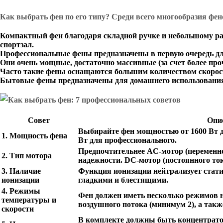
Как выбрать фен по его типу? Среди всего многообразия ф
Компактный фен благодаря складной ручке и небольшому разм
спортзал.
Профессиональные фены предназначены в первую очередь дл
Они очень мощные, достаточно массивные (за счет более пр
Часто такие фены оснащаются большим количеством скорост
Бытовые фены предназначены для домашнего использования.
Совет
Опи
Выбирайте фен мощностью от 1600 Вт д
1. Мощность фена
Вт для профессионального.
Предпочтительнее AC-мотор (переменно
2. Тип мотора
надежности. DC-мотор (постоянного тока
3. Наличие
Функция ионизации нейтрализует стати
ионизации
гладкими и блестящими.
4. Режимы
Фен должен иметь несколько режимов н
температуры и
воздушного потока (минимум 2), а такж
скорости
В комплекте должны быть концентратор