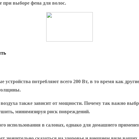
 при выборе фена для волос.
ыть
 устройства потребляют всего 200 Вт, в то время как другие
 толщины.
воздуха также зависит от мощности. Почему так важно выб
ушить, минимизируя риск повреждений.
 использования в салонах, однако для домашнего применени
т значительно сказаться на здоровье и внешнем виде ваших 