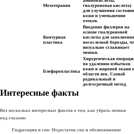
аминокислоты,
Мезотерапия
гиалуроновая кислота)
для улучшения состоян
кожи и уменьшения
отеков.
Введение филлеров на
основе гиалуроновой
Контурная
кислоты для заполнени
пластика
носослезной борозды, ч
визуально сглаживает
мешки.
Хирургическая операци
по удалению избытков
кожи и жировой ткани 
Блефаропластика
области век. Самый
радикальный и
долгосрочный метод.
Интересные факты
Вот несколько интересных фактов о том, как убрать мешки
под глазами:
Гидратация и сон
: Недостаток сна и обезвоживание