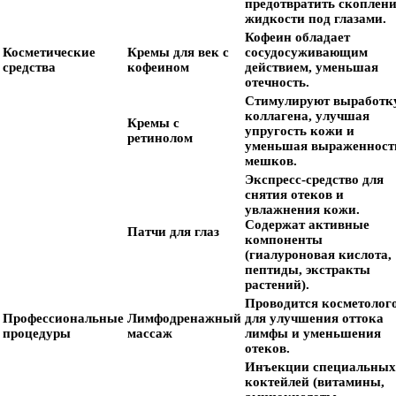
предотвратить скоплен
жидкости под глазами.
Кофеин обладает
Косметические
Кремы для век с
сосудосуживающим
средства
кофеином
действием, уменьшая
отечность.
Стимулируют выработк
коллагена, улучшая
Кремы с
упругость кожи и
ретинолом
уменьшая выраженност
мешков.
Экспресс-средство для
снятия отеков и
увлажнения кожи.
Содержат активные
Патчи для глаз
компоненты
(гиалуроновая кислота,
пептиды, экстракты
растений).
Проводится косметолог
Профессиональные
Лимфодренажный
для улучшения оттока
процедуры
массаж
лимфы и уменьшения
отеков.
Инъекции специальных
коктейлей (витамины,