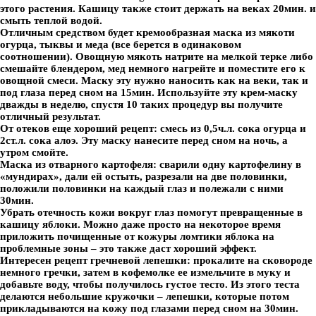
этого растения. Кашицу также стоит держать на веках 20мин. и
смыть теплой водой.
Отличным средством будет кремообразная маска из мякоти
огурца, тыквы и меда (все берется в одинаковом
соотношении). Овощную мякоть натрите на мелкой терке либо
смешайте блендером, мед немного нагрейте и поместите его к
овощной смеси. Маску эту нужно наносить как на веки, так и
под глаза перед сном на 15мин. Используйте эту крем-маску
дважды в неделю, спустя 10 таких процедур вы получите
отличный результат.
От отеков еще хороший рецепт: смесь из 0,5ч.л. сока огурца и
2ст.л. сока алоэ. Эту маску нанесите перед сном на ночь, а
утром смойте.
Маска из отварного картофеля: сварили одну картофелину в
«мундирах», дали ей остыть, разрезали на две половинки,
положили половинки на каждый глаз и полежали с ними
30мин.
Убрать отечность кожи вокруг глаз помогут превращенные в
кашицу яблоки. Можно даже просто на некоторое время
приложить почищенные от кожуры ломтики яблока на
проблемные зоны – это также даст хороший эффект.
Интересен рецепт гречневой лепешки: прокалите на сковороде
немного гречки, затем в кофемолке ее измельчите в муку и
добавьте воду, чтобы получилось густое тесто. Из этого теста
делаются небольшие кружочки – лепешки, которые потом
прикладываются на кожу под глазами перед сном на 30мин.