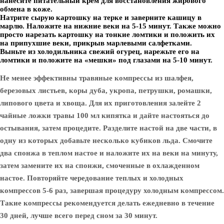
нанесите питательный крем для восстановления жирового
обмена в коже.
Натрите сырую картошку на терке и заверните кашицу в
марлю. Наложите на нижние веки на 5-15 минут. Также можно
просто нарезать картошку на тонкие ломтики и положить их
на припухшие веки, прикрыв марлевыми салфетками.
Выньте из холодильника свежий огурец, нарежьте его на
ломтики и положите на «мешки» под глазами на 5-10 минут.
Не менее эффективны травяные компрессы из шалфея,
березовых листьев, коры дуба, укропа, петрушки, ромашки,
липового цвета и хвоща. Для их приготовления залейте 2
чайные ложки травы 100 мл кипятка и дайте настояться до
остывания, затем процедите. Разделите настой на две части, в
одну из которых добавьте несколько кубиков льда. Смочите
два спонжа в теплом настое и наложите их на веки на минуту,
затем замените их на спонжи, смоченные в охлажденном
настое. Повторяйте чередование теплых и холодных
компрессов 5-6 раз, завершая процедуру холодным компрессом.
Такие компрессы рекомендуется делать ежедневно в течение
30 дней, лучше всего перед сном за 30 минут.