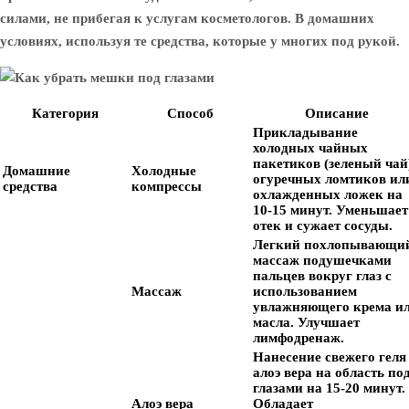
силами, не прибегая к услугам косметологов. В домашних
условиях, используя те средства, которые у многих под рукой.
Категория
Способ
Описание
Прикладывание
холодных чайных
пакетиков (зеленый чай
Домашние
Холодные
огуречных ломтиков ил
средства
компрессы
охлажденных ложек на
10-15 минут. Уменьшает
отек и сужает сосуды.
Легкий похлопывающи
массаж подушечками
пальцев вокруг глаз с
Массаж
использованием
увлажняющего крема и
масла. Улучшает
лимфодренаж.
Нанесение свежего геля
алоэ вера на область по
глазами на 15-20 минут.
Алоэ вера
Обладает