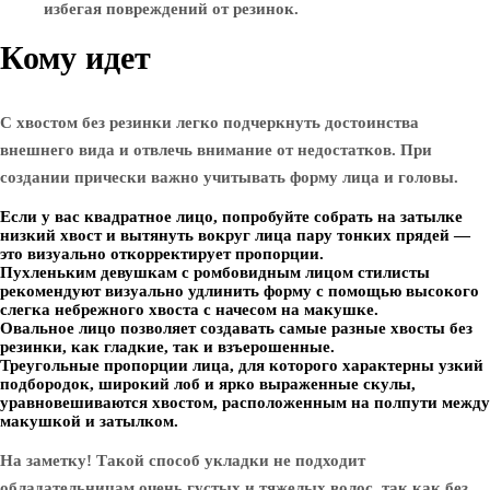
избегая повреждений от резинок.
Кому идет
С хвостом без резинки легко подчеркнуть достоинства
внешнего вида и отвлечь внимание от недостатков. При
создании прически важно учитывать форму лица и головы.
Если у вас квадратное лицо, попробуйте собрать на затылке
низкий хвост и вытянуть вокруг лица пару тонких прядей —
это визуально откорректирует пропорции.
Пухленьким девушкам с ромбовидным лицом стилисты
рекомендуют визуально удлинить форму с помощью высокого
слегка небрежного хвоста с начесом на макушке.
Овальное лицо позволяет создавать самые разные хвосты без
резинки, как гладкие, так и взъерошенные.
Треугольные пропорции лица, для которого характерны узкий
подбородок, широкий лоб и ярко выраженные скулы,
уравновешиваются хвостом, расположенным на полпути между
макушкой и затылком.
На заметку! Такой способ укладки не подходит
обладательницам очень густых и тяжелых волос, так как без