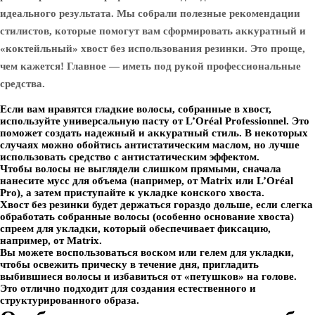
идеального результата. Мы собрали полезные рекомендации
стилистов, которые помогут вам сформировать аккуратный и
«коктейльный» хвост без использования резинки. Это проще,
чем кажется! Главное — иметь под рукой профессиональные
средства.
Если вам нравятся гладкие волосы, собранные в хвост,
используйте универсальную пасту от L’Oréal Professionnel. Это
поможет создать надежный и аккуратный стиль. В некоторых
случаях можно обойтись антистатическим маслом, но лучше
использовать средство с антистатическим эффектом.
Чтобы волосы не выглядели слишком прямыми, сначала
нанесите мусс для объема (например, от Matrix или L’Oréal
Pro), а затем приступайте к укладке конского хвоста.
Хвост без резинки будет держаться гораздо дольше, если слегка
обработать собранные волосы (особенно основание хвоста)
спреем для укладки, который обеспечивает фиксацию,
например, от Matrix.
Вы можете воспользоваться воском или гелем для укладки,
чтобы освежить прическу в течение дня, пригладить
выбившиеся волосы и избавиться от «петушков» на голове.
Это отлично подходит для создания естественного и
структурированного образа.