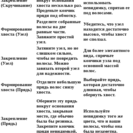
Закрепление
вокруг основания
использовать
(Скручивание)
хвоста несколько раз.
невидимку, спрятав ее
Проденьте кончик
под волосами.
пряди под обмотку.
Разделите собранные
Убедитесь, что узел
волосы на две
Формирование
находится достаточно
равные части.
хвоста (Узел)
высоко, чтобы хвост
Завяжите простой
не сползал.
узел.
Затяните узел, но не
Для более элегантного
слишком сильно,
вида, спрячьте
Закрепление
чтобы не повредить
кончики узла под
(Узел)
волосы. Можно
основной массой
завязать второй узел
волос.
для надежности.
Выбирайте прядь,
Отделите небольшую
Формирование
которая достаточно
прядь волос снизу
хвоста (Прядь)
длинная, чтобы
хвоста.
обернуть хвост.
Оберните эту прядь
вокруг основания
хвоста, закрывая
Используйте
место, где обычно
невидимку того же
Закрепление
была бы резинка.
цвета, что и ваши
(Прядь)
Закрепите кончик
волосы, чтобы она
пряди невидимкой,
была незаметна.