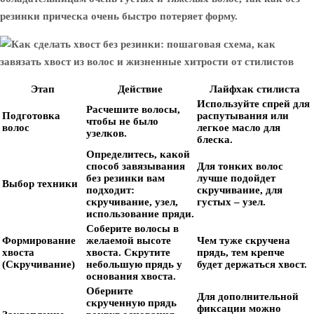
резинки прическа очень быстро потеряет форму.
Этап
Действие
Лайфхак стилиста
Используйте спрей для
Расчешите волосы,
Подготовка
распутывания или
чтобы не было
волос
легкое масло для
узелков.
блеска.
Определитесь, какой
способ завязывания
Для тонких волос
без резинки вам
лучше подойдет
Выбор техники
подходит:
скручивание, для
скручивание, узел,
густых – узел.
использование пряди.
Соберите волосы в
Формирование
желаемой высоте
Чем туже скручена
хвоста
хвоста. Скрутите
прядь, тем крепче
(Скручивание)
небольшую прядь у
будет держаться хвост.
основания хвоста.
Оберните
Для дополнительной
скрученную прядь
фиксации можно