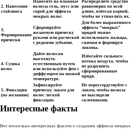
Нанесите на влажные
Распределите средство
2. Нанесение
волосы гель, мусс или
равномерно по всей
стайлинга
спрей для эффекта
длине, избегая корней,
мокрых волос.
чтобы не утяжелять их.
Для более выраженного
Сформируйте
эффекта “мокрых”
3.
желаемую прическу
прядей можно
Формирование
руками или расческой
использовать пальцы,
прически
с редкими зубьями.
сжимая и формируя
локоны.
Дайте волосам
Избегайте сильного
высохнуть
потока воздуха, чтобы
4. Сушка
естественным путем
не разрушить
волос
или используйте фен с
сформированные
диффузором на низкой
пряди.
температуре.
Зафиксируйте
Не переусердствуйте с
5. Фиксация
прическу лаком для
лаком, чтобы волосы
(по желанию)
волос легкой
не выглядели
фиксации.
склеенными.
Интересные факты
Вот несколько интересных фактов о создании эффекта мокрых