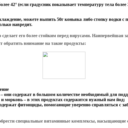
лее 42° (если градусник показывает температуру тела более 
хлаждение, можете выпить 50г коньяка либо стопку водки с п
олько навредит.
сделает его более стойким перед вирусами. Наипервейшая за
ит обратить внимание на такие продукты:
ение
ры – они содержат в большом количестве необходимый для по
 и морковь – в этих продуктах содержится нужный нам йод;
ты содержат фитонциды, помогающие уверенно справляться с з
иобрести специальные витаминные комплексы, насыщающие 