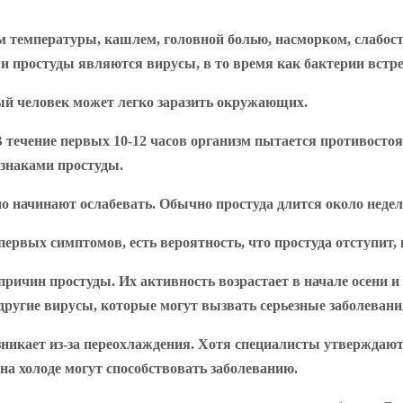
температуры, кашлем, головной болью, насморком, слабост
 простуды являются вирусы, в то время как бактерии встр
ный человек может легко заразить окружающих.
В течение первых 10-12 часов организм пытается противосто
знаками простуды.
о начинают ослабевать. Обычно простуда длится около недели
рвых симптомов, есть вероятность, что простуда отступит, и
чин простуды. Их активность возрастает в начале осени и с
ругие вирусы, которые могут вызвать серьезные заболевания
озникает из-за переохлаждения. Хотя специалисты утверждаю
на холоде могут способствовать заболеванию.