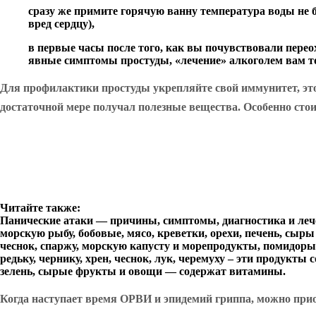
сразу же примите горячую ванну температура воды не бо
вред сердцу),
в первые часы после того, как вы почувствовали перео
явные симптомы простуды, «лечение» алкоголем вам т
Для профилактики простуды укрепляйте свой иммунитет, это 
достаточной мере получал полезные вещества. Особенно сто
Читайте также:
Панические атаки — причины, симптомы, диагностика и леч
морскую рыбу, бобовые, мясо, креветки, орехи, печень, сы
чеснок, спаржу, морскую капусту и морепродукты, помидоры
редьку, чернику, хрен, чеснок, лук, черемуху – эти продук
зелень, сырые фрукты и овощи — содержат витамины.
Когда наступает время ОРВИ и эпидемий гриппа, можно пр