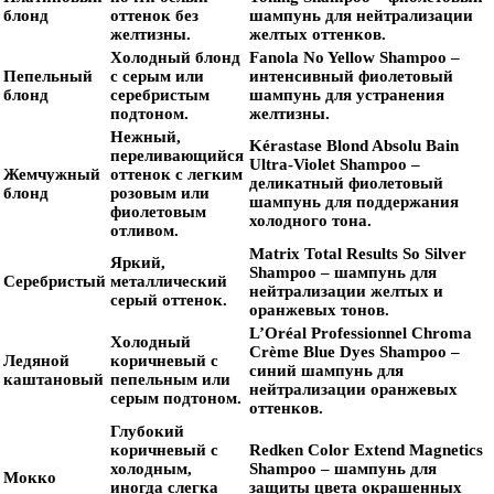
блонд
оттенок без
шампунь для нейтрализации
желтизны.
желтых оттенков.
Холодный блонд
Fanola No Yellow Shampoo
–
Пепельный
с серым или
интенсивный фиолетовый
блонд
серебристым
шампунь для устранения
подтоном.
желтизны.
Нежный,
Kérastase Blond Absolu Bain
переливающийся
Ultra-Violet Shampoo
–
Жемчужный
оттенок с легким
деликатный фиолетовый
блонд
розовым или
шампунь для поддержания
фиолетовым
холодного тона.
отливом.
Matrix Total Results So Silver
Яркий,
Shampoo
– шампунь для
Серебристый
металлический
нейтрализации желтых и
серый оттенок.
оранжевых тонов.
L’Oréal Professionnel Chroma
Холодный
Crème Blue Dyes Shampoo
–
Ледяной
коричневый с
синий шампунь для
каштановый
пепельным или
нейтрализации оранжевых
серым подтоном.
оттенков.
Глубокий
коричневый с
Redken Color Extend Magnetics
холодным,
Shampoo
– шампунь для
Мокко
иногда слегка
защиты цвета окрашенных