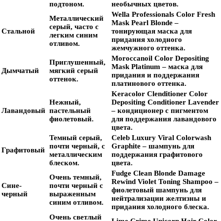
подтоном.
необычных цветов.
Wella Professionals Color Fresh
Металлический
Mask Pearl Blonde
–
серый, часто с
Стальной
тонирующая маска для
легким синим
придания холодного
отливом.
жемчужного оттенка.
Moroccanoil Color Depositing
Приглушенный,
Mask Platinum
– маска для
Дымчатый
мягкий серый
придания и поддержания
оттенок.
платинового оттенка.
Keracolor Clenditioner Color
Нежный,
Depositing Conditioner Lavender
Лавандовый
пастельный
– кондиционер с пигментом
фиолетовый.
для поддержания лавандового
цвета.
Темный серый,
Celeb Luxury Viral Colorwash
почти черный, с
Graphite
– шампунь для
Графитовый
металлическим
поддержания графитового
блеском.
цвета.
Fudge Clean Blonde Damage
Очень темный,
Rewind Violet Toning Shampoo
–
Сине-
почти черный с
фиолетовый шампунь для
черный
выраженным
нейтрализации желтизны и
синим отливом.
придания холодного блеска.
Очень светлый