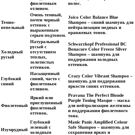
фиолетовым
волос.
отливом.
Очень темный,
Joico Color Balance Blue
почти черный
Темно-
Shampoo
– синий шампунь для
оттенок с
пепельный
нейтрализации медных и
выраженным
оранжевых тонов.
серым подтоном.
Натуральный
Schwarzkopf Professional BC
русый с
Bonacure Color Freeze Silver
Холодный
отсутствием
Shampoo
– шампунь для
русый
теплых,
поддержания холодных
золотистых
оттенков.
оттенков.
Насыщенный
Crazy Color Vibrant Shampoo
–
Глубокий
синий, часто с
шампунь для поддержания
синий
фиолетовым
яркости синих оттенков.
отливом.
Pravana The Perfect Blonde
Яркий или
Purple Toning Masque
– маска
приглушенный
Фиолетовый
для нейтрализации желтизны
фиолетовый
и поддержания фиолетового
оттенок.
тона.
Глубокий
Manic Panic Amplified Colour
зеленый с
Safe Shampoo
– шампунь для
Изумрудный
холодным
сохранения ярких и