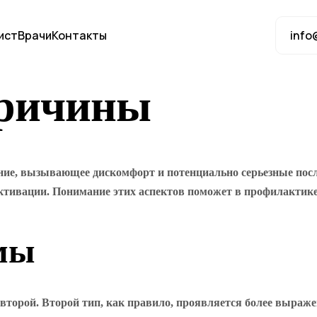
ист
Врачи
Контакты
info
причины
ание, вызывающее дискомфорт и потенциально серьезные посл
активации. Понимание этих аспектов поможет в профилактик
мы
 и второй. Второй тип, как правило, проявляется более выр