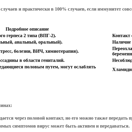
лучаев и практически в 100% случаев, если иммунитет совс
Подробное описание
о герпеса 2 типа (ВПГ-2).
Контакт 
льный, анальный, оральный).
Наличие 
Переохла
тресс, болезни, ВИЧ, химиотерапия).
беременн
садины в области гениталий.
Несоблюд
едающиеся половым путем, могут ослаблять
Хламидио
чинах:
редается через половой контакт, но его можно также передать
идимых симптомов вирус может быть активен и передаваться.