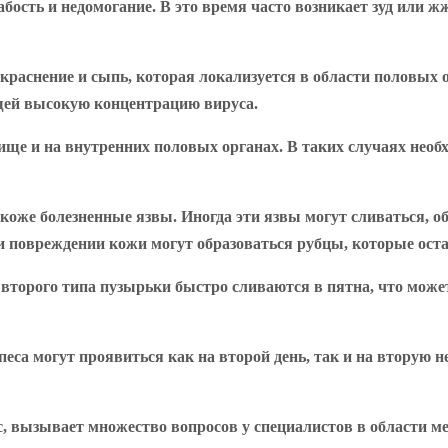
бость и недомогание. В это время часто возникает зуд или ж
краснение и сыпь, которая локализуется в области половых 
щей высокую концентрацию вируса.
лище и на внутренних половых органах. В таких случаях нео
коже болезненные язвы. Иногда эти язвы могут сливаться, о
при повреждении кожи могут образоваться рубцы, которые ост
 второго типа пузырьки быстро сливаются в пятна, что може
са могут проявиться как на второй день, так и на вторую не
ес, вызывает множество вопросов у специалистов в области 