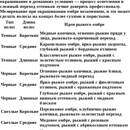
окрашивание в домашних условиях — процесс осветления и
сложный переход оттенков лучше доверить профессионалу.
Мелирование при окрашивании омбре незаменимо, и это может
сделать волосы на концах более сухими и пористыми.
Тип
Длина
Идеи рыжего омбре
волос
волос
Медные кончики, огненно-рыжие пряди у
Темные
Короткие
лица, рыжевато-коричневый переход
Карамельное омбре, ярко-рыжие акценты,
Темные
Средние
глубокий рыжий с бордовым отливом
Классическое рыжее омбре, рыжий с
Темные
Длинные
золотистым отливом, рыжий с красным
подтоном
Огненно-рыжие кончики, рыжие блики,
Черные
Короткие
рыжевато-медный переход
Ярко-рыжее омбре, рыжий с фиолетовым
Черные
Средние
отливом, рыжий с оранжевым подтоном
Глубокое рыжее омбре, рыжий с красным
Черные
Длинные
винным оттенком, рыжий с медным
блеском
Персиковое омбре, клубнично-рыжие
Светлые
Короткие
кончики, рыжевато-золотистый переход
Медовое омбре, рыжий с розовым
Светлые
Средние
подтоном, рыжий с абрикосовым оттенком