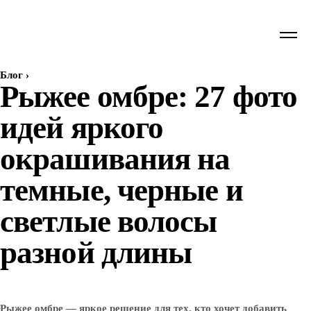
Блог
›
Рыжее омбре: 27 фото
идей яркого
окрашивания на
темные, черные и
светлые волосы
разной длины
Рыжее омбре — яркое решение для тех, кто хочет добавить