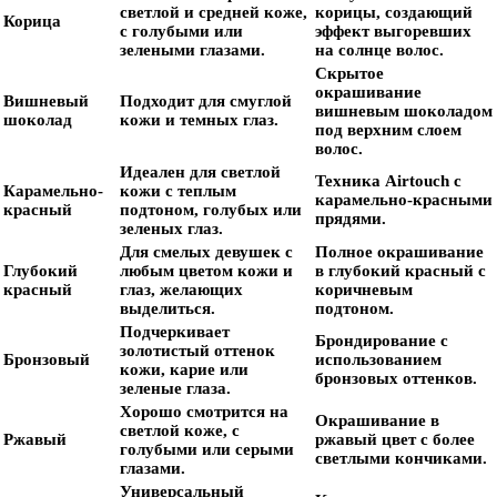
светлой и средней коже,
корицы, создающий
Корица
с голубыми или
эффект выгоревших
зелеными глазами.
на солнце волос.
Скрытое
окрашивание
Вишневый
Подходит для смуглой
вишневым шоколадом
шоколад
кожи и темных глаз.
под верхним слоем
волос.
Идеален для светлой
Техника Airtouch с
Карамельно-
кожи с теплым
карамельно-красными
красный
подтоном, голубых или
прядями.
зеленых глаз.
Для смелых девушек с
Полное окрашивание
Глубокий
любым цветом кожи и
в глубокий красный с
красный
глаз, желающих
коричневым
выделиться.
подтоном.
Подчеркивает
Брондирование с
золотистый оттенок
Бронзовый
использованием
кожи, карие или
бронзовых оттенков.
зеленые глаза.
Хорошо смотрится на
Окрашивание в
светлой коже, с
Ржавый
ржавый цвет с более
голубыми или серыми
светлыми кончиками.
глазами.
Универсальный