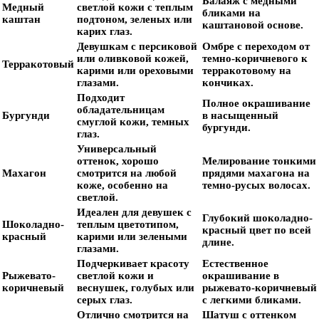
Балаяж с медными
Медный
светлой кожи с теплым
бликами на
каштан
подтоном, зеленых или
каштановой основе.
карих глаз.
Девушкам с персиковой
Омбре с переходом от
или оливковой кожей,
темно-коричневого к
Терракотовый
карими или ореховыми
терракотовому на
глазами.
кончиках.
Подходит
Полное окрашивание
обладательницам
Бургунди
в насыщенный
смуглой кожи, темных
бургунди.
глаз.
Универсальный
оттенок, хорошо
Мелирование тонкими
Махагон
смотрится на любой
прядями махагона на
коже, особенно на
темно-русых волосах.
светлой.
Идеален для девушек с
Глубокий шоколадно-
Шоколадно-
теплым цветотипом,
красный цвет по всей
красный
карими или зелеными
длине.
глазами.
Подчеркивает красоту
Естественное
Рыжевато-
светлой кожи и
окрашивание в
коричневый
веснушек, голубых или
рыжевато-коричневый
серых глаз.
с легкими бликами.
Отлично смотрится на
Шатуш с оттенком