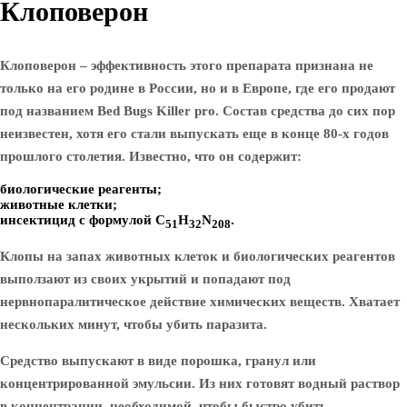
Клоповерон
Клоповерон – эффективность этого препарата признана не
только на его родине в России, но и в Европе, где его продают
под названием Bed Bugs Killer pro. Состав средства до сих пор
неизвестен, хотя его стали выпускать еще в конце 80-х годов
прошлого столетия. Известно, что он содержит:
биологические реагенты;
животные клетки;
инсектицид с формулой С
Н
N
.
51
32
208
Клопы на запах животных клеток и биологических реагентов
выползают из своих укрытий и попадают под
нервнопаралитическое действие химических веществ. Хватает
нескольких минут, чтобы убить паразита.
Средство выпускают в виде порошка, гранул или
концентрированной эмульсии. Из них готовят водный раствор
в концентрации, необходимой, чтобы быстро убить