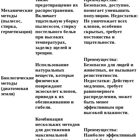
предотвращение их
Безопасно, доступно,
Механические
распространения.
помогает уменьшить
методы
Включает
популяцию.
Недостатки:
(пылесос,
тщательную уборку
Не уничтожает всех
стирка,
пылесосом, стирку
клопов, особенно
герметизация)
постельного белья
скрытых, требует
при высоких
постоянства и
температурах,
тщательности.
заделку щелей и
трещин.
Преимущества:
Использование
Безопасно для людей и
натуральных
животных, не вызывает
веществ, которые
резистентности.
Биологические
физически
Недостатки:
Действует
методы
повреждают
медленно, требует
(диатомовая
экзоскелет клопов,
равномерного
земля)
приводя к их
распределения, может
обезвоживанию и
быть менее
гибели.
эффективным при
высокой влажности.
Комбинация
нескольких методов
для достижения
Преимущества:
максимальной
Наиболее эффективный