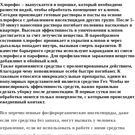
Хлорофос – выпускается в порошке, который необходимо
развести водой, чтобы обработать помещение от клопов.
Сегодня производят готовые растворы и пасты на основе
хлорофоса с добавлением инсектицидов других групп. После 5-
10 минут нанесения раствора погибает половина насекомых в
квартире. Высокая эффективность в уничтожении клопов
достигается за счет летучести вещества. В парообразном
состоянии хлорофос проникает в укрытия клопов и через
дыхальца попадает внутрь, вызывая смерть паразитов. В
качестве барьерного средства используют карандаши из смеси
хлорофоса и парафина. Для профилактики заражения вещество
добавляют в обойный клей.
Также применяются средства с пролонгированным действием,
благодаря чему новоявленные особи быстро погибают. К
таковым относятся микрокапсульные препараты, одним из
популярных представителей является средство Гет. Чтобы не
нивелировать эффективность средств, важно правильно
сделать уборку после дезинсекции. В первые сутки после
обработки моются только поверхности, с которыми происходит
ежедневный контакт.
Все перечисленные фосфорорганические инсектициды, даже
если это средства без запаха, могут вызвать у человека
отравление, если не использовать в работе с ними средства