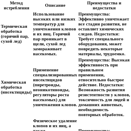
Метод
Преимущества и
Описание
истребления
недостатки
Использование
Преимущества:
высоких или низких
Эффективно уничтожает
температур для
все стадии развития, не
Термическая
уничтожения клопов
оставляет химических
обработка
и их яиц. Горячий
следов.
Недостатки:
(горячий пар,
пар проникает в
Требует специального
сухой лед)
щели, сухой лед
оборудования, может
замораживает
повредить некоторые
насекомых.
материалы, трудоемко.
Преимущества:
Высокая
эффективность при
Применение
правильном
специализированных
применении,
инсектицидов
относительно быстрое
Химическая
(пиретроиды,
действие.
Недостатки:
обработка
неоникотиноиды,
Возможность развития
(инсектициды)
регуляторы роста
резистентности у клопов,
насекомых) для
токсичность для людей и
уничтожения клопов.
домашних животных,
необходимость
повторных обработок.
Физическое удаление
клопов и их яиц, а
также
Преимущества: