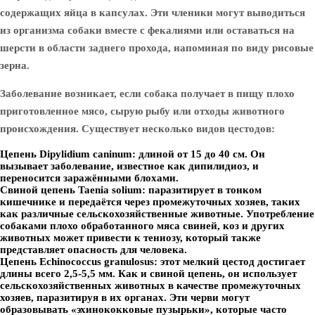
содержащих яйца в капсулах. Эти членики могут выводиться
из организма собаки вместе с фекалиями или оставаться на
шерсти в области заднего прохода, напоминая по виду рисовые
зерна.
Заболевание возникает, если собака получает в пищу плохо
приготовленное мясо, сырую рыбу или отходы животного
происхождения. Существует несколько видов цестодов:
Цепень Dipylidium caninum
: длиной от 15 до 40 см. Он
вызывает заболевание, известное как дипилидиоз, и
переносится заражёнными блохами.
Свиной цепень Taenia solium
: паразитирует в тонком
кишечнике и передаётся через промежуточных хозяев, таких
как различные сельскохозяйственные животные. Употребление
собаками плохо обработанного мяса свиней, коз и других
животных может привести к тениозу, который также
представляет опасность для человека.
Цепень Echinococcus granulosus
: этот мелкий цестод достигает
длины всего 2,5-5,5 мм. Как и свиной цепень, он использует
сельскохозяйственных животных в качестве промежуточных
хозяев, паразитируя в их органах. Эти черви могут
образовывать «эхинококковые пузырьки», которые часто