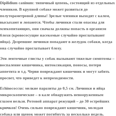
Dipilidium caninum:
типичный цепень, состоящий из отдельных
члеников. В крупной собаке может развиться до
полутораметровой длины! Зрелые членики выходят с калом,
высыхают и лопаются. Чтобы личинки стали опасны для
млекопитающих, они сначала должны попасть в организм
блохи (кровососущие насекомые случайно проглатывают
яйца). Дозревшие личинки попадают в желудок собаки, когда
она случайно проглатывает блоху.
Эти ленточные глисты у собак вызывают тяжелые симптомы –
воспаление кишечника, интоксикация, поносы, потеря
аппетита и т.д. Черви повреждают кишечник и могут забить
просвет, что приведет к непроходимости.
Echinococcus:
мелкие паразиты до 0,5 см. Личинки и яйца
микроскопические – в кале обнаружить невооруженным
глазом нельзя. Ротовой аппарат режущий – до 30 острейших
крючков! Очень сильно повреждают кишечник, молодая
собака или щенок может погибнуть за несколько недель.