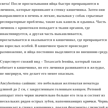
света! После проглатывания яйца быстро превращаются в
личинок, которые проникают в стенку кишечника. Затем они
направляются в печень и легкие, вызывая у собак серьезные
респираторные проблемы, такие как кашель и одышка. Часть
личинок с кровотоком попадает в ткани органов, где
инактивируется, а другая часть выкашливается,
проглатывается и оказывается в кишечнике, где превращается
во взрослых особей. В кишечном тракте происходит
размножение, и яйца постоянно выделяются во внешнюю среду.
Существует схожий вид – Toxascaris leonina, который также
обитает в кишечнике, но его личинки развиваются в желудке,
не мигрируя, что делает его менее опасным.
Ancylostoma caninum:
это небольшая желтоватая нематода
длиной до 2 см, с закругленным головным концом. Ротовой
аппарат этого червя значительно больше его тела и состоит из
нескольких рядов острых зубов, напоминающих крючки. Червь
проникает в стенку кишечника, поедая фрагменты слизистой и