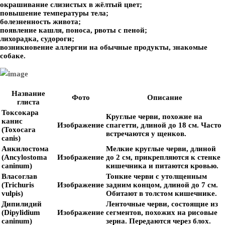
окрашивание слизистых в жёлтый цвет;
повышение температуры тела;
болезненность живота;
появление кашля, поноса, рвоты с пеной;
лихорадка, судороги;
возникновение аллергии на обычные продукты, знакомые
собаке.
Название
Фото
Описание
глиста
Токсокара
Круглые черви, похожие на
канис
Изображение
спагетти, длиной до 18 см. Часто
(Toxocara
встречаются у щенков.
canis)
Анкилостома
Мелкие круглые черви, длиной
(Ancylostoma
Изображение
до 2 см, прикрепляются к стенке
caninum)
кишечника и питаются кровью.
Власоглав
Тонкие черви с утолщенным
(Trichuris
Изображение
задним концом, длиной до 7 см.
vulpis)
Обитают в толстом кишечнике.
Дипилидий
Ленточные черви, состоящие из
(Dipylidium
Изображение
сегментов, похожих на рисовые
caninum)
зерна. Передаются через блох.