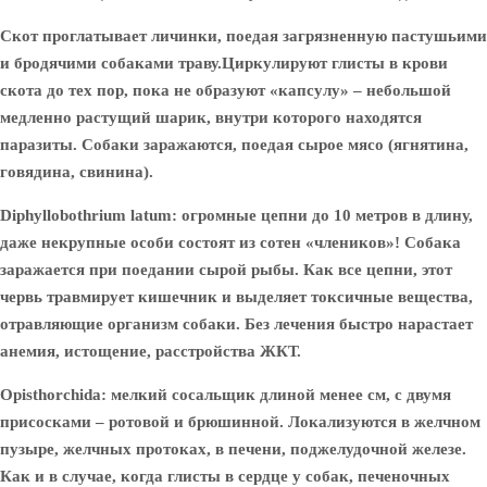
Скот проглатывает личинки, поедая загрязненную пастушьими
и бродячими собаками траву.Циркулируют глисты в крови
скота до тех пор, пока не образуют «капсулу» – небольшой
медленно растущий шарик, внутри которого находятся
паразиты. Собаки заражаются, поедая сырое мясо (ягнятина,
говядина, свинина).
Diphyllobothrium latum:
огромные цепни до 10 метров в длину,
даже некрупные особи состоят из сотен «члеников»! Собака
заражается при поедании сырой рыбы. Как все цепни, этот
червь травмирует кишечник и выделяет токсичные вещества,
отравляющие организм собаки. Без лечения быстро нарастает
анемия, истощение, расстройства ЖКТ.
Opisthorchida:
мелкий сосальщик длиной менее см, с двумя
присосками – ротовой и брюшинной. Локализуются в желчном
пузыре, желчных протоках, в печени, поджелудочной железе.
Как и в случае, когда глисты в сердце у собак, печеночных