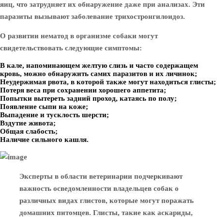
яиц, что затрудняет их обнаружение даже при анализах. Эти
паразиты вызывают заболевание
трихостронгилоидоз
.
О развитии нематод в организме собаки могут
свидетельствовать следующие
симптомы
:
В кале, напоминающем желтую слизь и часто содержащем
кровь, можно обнаружить самих паразитов и их личинок;
Неудержимая рвота, в которой также могут находиться глисты;
Потеря веса при сохранении хорошего аппетита;
Попытки вытереть задний проход, катаясь по полу;
Появление сыпи на коже;
Выпадение и тусклость шерсти;
Вздутие живота;
Общая слабость;
Наличие сильного кашля.
Эксперты в области ветеринарии подчеркивают
важность осведомленности владельцев собак о
различных видах глистов, которые могут поражать
домашних питомцев. Глисты, такие как аскариды,