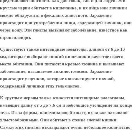
представляют опасность как для собак, так и для людей.
Эти
круглые черви обитают в кишечнике, и их яйца или личинки
можно обнаружить в фекалиях животного. Заражение
происходит при употреблении пищи, содержащей личинок, или
через кожу. Эти глисты вызывают заболевание, известное как
стронгилоидоз.
Существуют также
нитевидные нематоды
, длиной от 6 до 13
мм, которые выбирают тонкий кишечник в качестве своего
места обитания. Они питаются кровью хозяина и вызывают
заболевание, называемое анкилостомозом. Заражение
происходит у щенков, которые контактируют с почвой,
содержащей личинки этих гельминтов.
К круглым червям также относятся
нитевидные власоглавы
,
имеющие длину от 5 до 7,6 см и небольшое утолщение на конце
тела. Из-за формы, напоминающей хлыст, их также называют
хлыстообразными. Они обитают в стенке слепой кишки.
Самки этих глистов откладывают очень небольшое количество