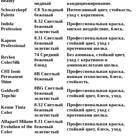
Beauty
медный
кондиционирование.
Schwarzkopf
C8 Холодный
Интенсивный цвет, стойкость,
Palette
бежевый
уход с кератином.
8.32 Светлый
Indola
Профессиональная краска,
бежевый
Profession
мягкое воздействие, блеск.
золотистый
8.31 Светлый
Профессиональная краска,
Kapous
бежевый
стойкий цвет, уход с
Professional
золотистый
протеинами шелка.
74 Средний
Без аммиака, стойкий цвет,
Revlon
бежевый
уход с кератином и
ColorSilk
блонд
аминокислотами шелка.
CHI Ionic
Профессиональная краска,
8B Светлый
Permanent
ионная технология, блеск,
бежевый
Shine
стойкость.
8BG Светлый
Goldwell
Профессиональная краска,
бежевый
Topchic
стойкий цвет, блеск, уход.
золотистый
8.32 Светлый
Профессиональная краска,
Keune Tinta
бежевый
стойкий цвет, уход с
Color
золотистый
протеинами шелка.
Alfaparf Milano
8.31 Светлый
Профессиональная краска,
Evolution of the
бежевый
стойкий цвет, блеск, уход.
Color
золотистый