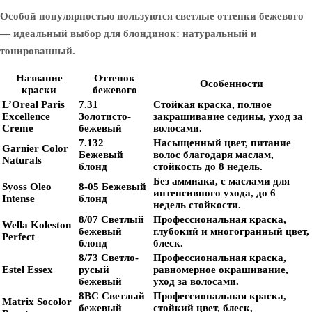
Особой популярностью пользуются светлые оттенки бежевого
— идеальный выбор для блондинок: натуральный и
тонированный.
Название
Оттенок
Особенности
краски
бежевого
L’Oreal Paris
7.31
Стойкая краска, полное
Excellence
Золотисто-
закрашивание седины, уход за
Creme
бежевый
волосами.
7.132
Насыщенный цвет, питание
Garnier Color
Бежевый
волос благодаря маслам,
Naturals
блонд
стойкость до 8 недель.
Без аммиака, с маслами для
Syoss Oleo
8-05 Бежевый
интенсивного ухода, до 6
Intense
блонд
недель стойкости.
8/07 Светлый
Профессиональная краска,
Wella Koleston
бежевый
глубокий и многогранный цвет,
Perfect
блонд
блеск.
8/73 Светло-
Профессиональная краска,
Estel Essex
русый
равномерное окрашивание,
бежевый
уход за волосами.
8BC Светлый
Профессиональная краска,
Matrix Socolor
бежевый
стойкий цвет, блеск,